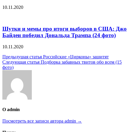
10.11.2020
Шутки и мемы про итоги выборов в США: Джо
Байден победил Дональда Трампа (24 фото)
10.11.2020
Навигация
Предыдущая статья
Российские «Цирконы» защитят
Следующая статья
Подборка забавных твитов обо всем (15
по
фото)
записям
О admin
Посмотреть все записи автора admin →