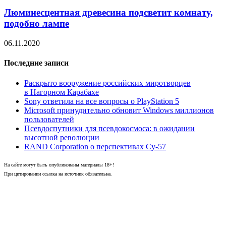
Люминесцентная древесина подсветит комнату,
подобно лампе
06.11.2020
Последние записи
Раскрыто вооружение российских миротворцев
в Нагорном Карабахе
Sony ответила на все вопросы о PlayStation 5
Microsoft принудительно обновит Windows миллионов
пользователей
Псевдоспутники для псевдокосмоса: в ожидании
высотной революции
RAND Corporation о перспективах Су-57
На сайте могут быть опубликованы материалы 18+!
При цитировании ссылка на источник обязательна.